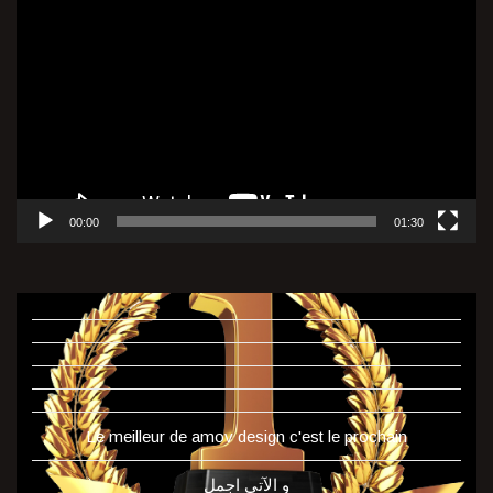
vidéo
00:00
01:30
Le meilleur de amov design c'est le prochain
و الآتي اجمل