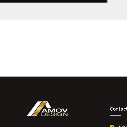
Contac
amo