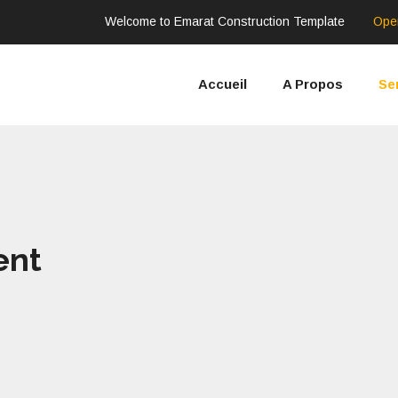
Welcome to Emarat Construction Template
Ope
Accueil
A Propos
Se
ent