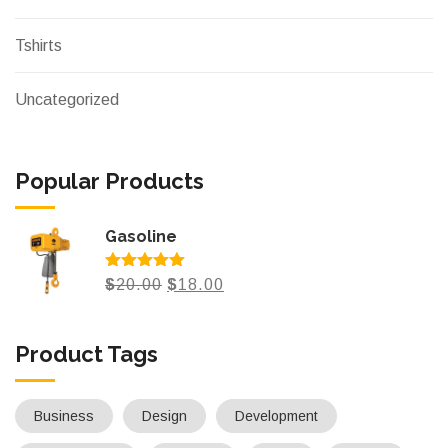
Tshirts
Uncategorized
Popular Products
Gasoline
Note
5.00
Le
Le
$
20.00
$
18.00
sur 5
prix
prix
initial
actuel
Product Tags
était :
est :
$20.00.
$18.00.
Business
Design
Development