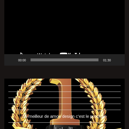
Lecteur
vidéo
00:00
01:30
Le meilleur de amov design c'est le prochain
و الآتي اجمل