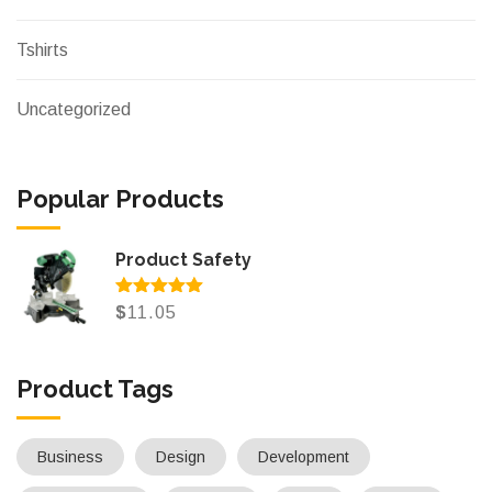
Tshirts
Uncategorized
Popular Products
Product Safety
Note
5.00
$
11.05
sur 5
Product Tags
Business
Design
Development