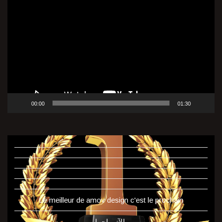
Lecteur
vidéo
00:00
01:30
Le meilleur de amov design c'est le prochain
و الآتي اجمل