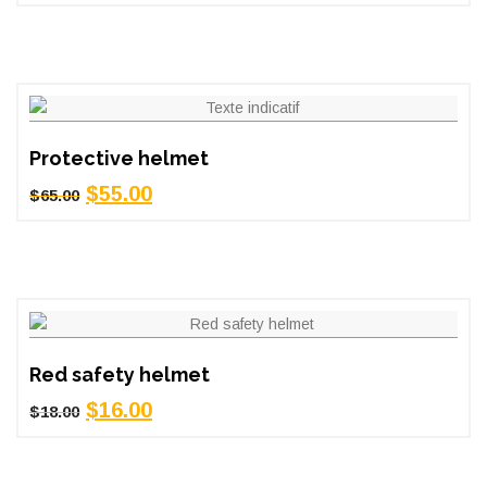
Protective helmet
Le
Le
$
55.00
$
65.00
prix
prix
initial
actuel
était :
est :
$65.00.
$55.00.
Red safety helmet
Le
Le
$
16.00
$
18.00
prix
prix
initial
actuel