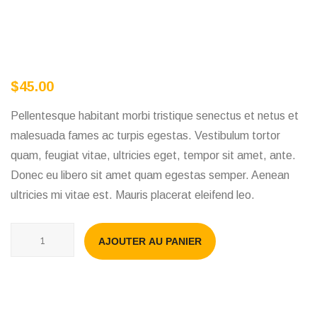
$
45.00
Pellentesque habitant morbi tristique senectus et netus et
malesuada fames ac turpis egestas. Vestibulum tortor
quam, feugiat vitae, ultricies eget, tempor sit amet, ante.
Donec eu libero sit amet quam egestas semper. Aenean
ultricies mi vitae est. Mauris placerat eleifend leo.
quantité
AJOUTER AU PANIER
de
Protective
helmet