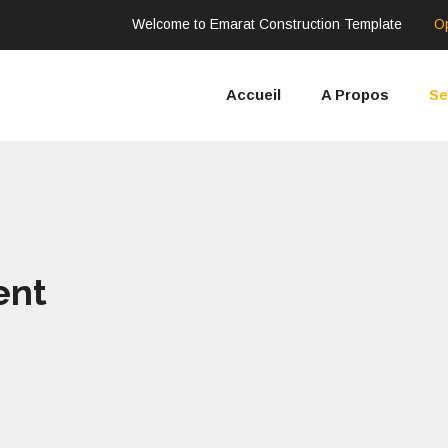
Welcome to Emarat Construction Template
O
Accueil
A Propos
Se
ent