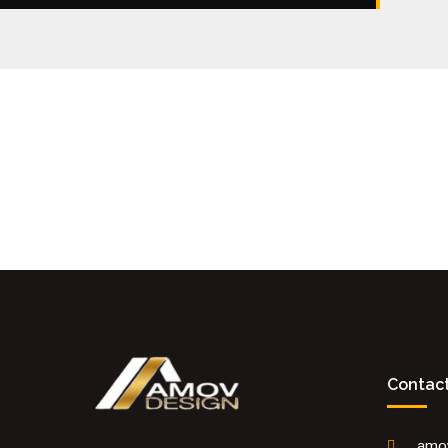
Contac
amo