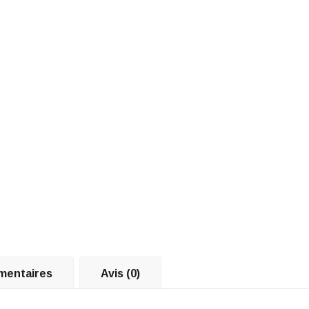
helmet
mentaires
Avis (0)