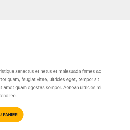
tristique senectus et netus et malesuada fames ac
tor quam, feugiat vitae, ultricies eget, tempor sit
sit amet quam egestas semper. Aenean ultricies mi
fend leo.
U PANIER