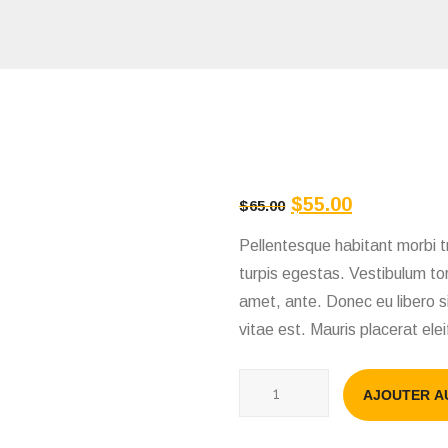
Le
Le
$
55.00
$
65.00
prix
prix
Pellentesque habitant morbi 
initial
actuel
était :
est :
turpis egestas. Vestibulum tor
$65.00.
$55.00.
amet, ante. Donec eu libero 
vitae est. Mauris placerat elei
quantité
AJOUTER A
de
Protective