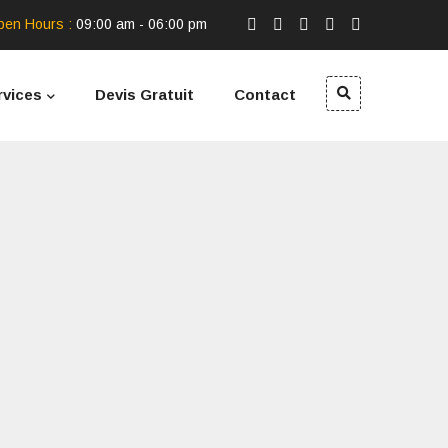
pen Hours :
09:00 am - 06:00 pm
rvices
Devis Gratuit
Contact