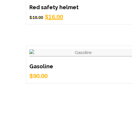
Red safety helmet
Le
Le
$
16.00
$
18.00
prix
prix
initial
actuel
était :
est :
$18.00.
$16.00.
Gasoline
$
90.00