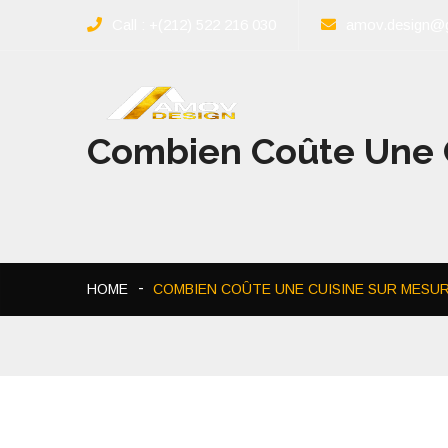
Call : +(212) 522 216 030
amov.design@
Combien Coûte Une C
HOME
COMBIEN COÛTE UNE CUISINE SUR MESUR