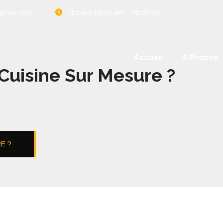
gmail.com
Horaire 09:00 am - 06:00 pm
Accueil
A Propos
uisine Sur Mesure ?
E ?