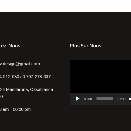
tez-Nous
Plus Sur Nous
Lecteur
v.design@gmail.com
vidéo
4-512-080 / 0 707-278-037
24 Mandarona, Casablanca
60
00:00
01:30
0 am - 06:00 pm