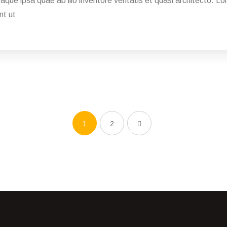
eaque ipsa quae ab illo inventore veritatis et quasi architecto. 
nt ut
1
2