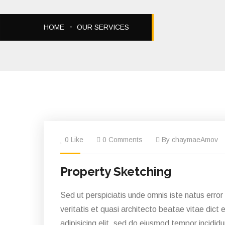
HOME
OUR SERVICES
0 Like
0 Comments
By chaymaeAmov
Property Sketching
Sed ut perspiciatis unde omnis iste natus erro
veritatis et quasi architecto beatae vitae dict 
adipisicing elit, sed do eiusmod tempor incididu