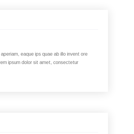
28
Jan
aperiam, eaque ips quae ab illo invent ore
Lorem ipsum dolor sit amet, consectetur
28
Jan