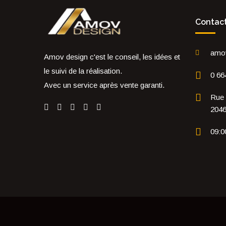
Contac
amo
Amov design c'est le conseil, les idées et
le suivi de la réalisation.
0 66
Avec un service après vente garanti.
Rue 
204
09:0