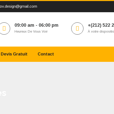
ov.design@gmail.com
09:00 am - 06:00 pm
+(212) 522 
Heureux De Vous Voir
À votre dispositi
Devis Gratuit
Contact
es