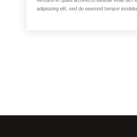
veritatis et quasi architecto beatae vitae dict 
adipisicing elit, sed do eiusmod tempor incididu