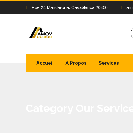
Rue 24 Mandarona, Casablanca 20460
am
Accueil
A Propos
Services
Category Our Servic